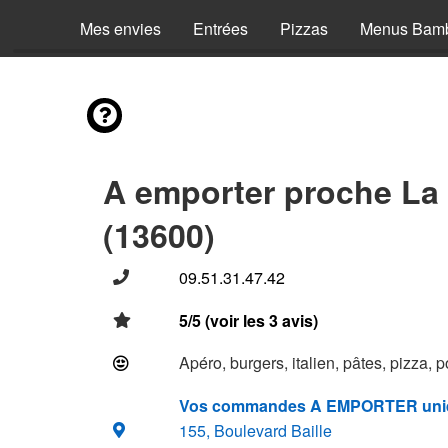
Mes envies
Entrées
Pizzas
Menus Bam
A emporter proche La 
(13600)
09.51.31.47.42
5/5 (voir les 3 avis)
Apéro, burgers, italien, pâtes, pizza, 
Vos commandes A EMPORTER uni
155, Boulevard Baille