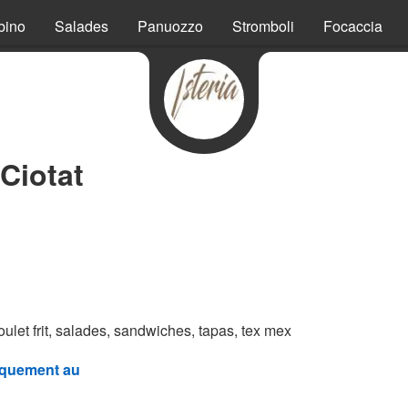
bino
Salades
Panuozzo
Stromboli
Focaccia
Ciotat
poulet frit, salades, sandwiches, tapas, tex mex
quement au