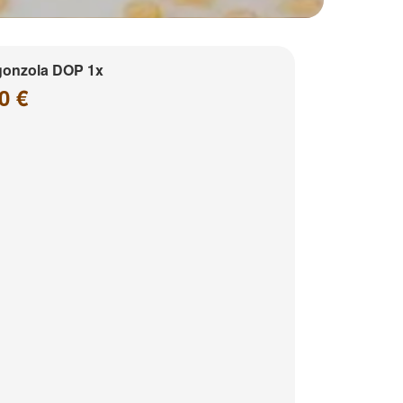
gonzola DOP 1x
0 €