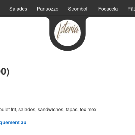
Salades
Panuozzo
Stromboli
Focaccia
Pât
00)
poulet frit, salades, sandwiches, tapas, tex mex
quement au