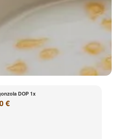
gonzola DOP 1x
0 €