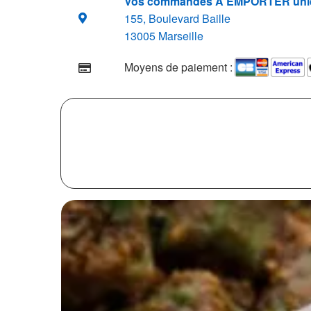
Vos commandes A EMPORTER uni
155, Boulevard Baille
13005 Marseille
Moyens de paiement :