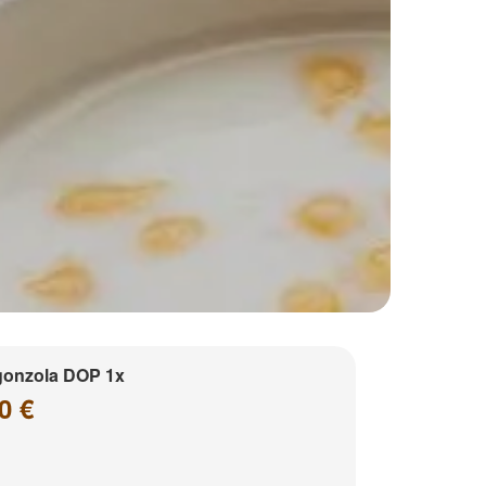
gonzola DOP 1x
0 €