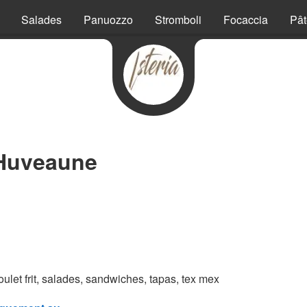
Salades
Panuozzo
Stromboli
Focaccia
Pât
-Huveaune
poulet frit, salades, sandwiches, tapas, tex mex