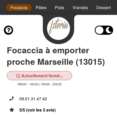
li
Focaccia
Pâtes
Plats
Viandes
Desserts
Focaccia à emporter
proche Marseille (13015)
Actuellement fermé...
08h00 - 16h00 | 18h30 - 22h30
09.51.31.47.42
5/5 (voir les 3 avis)